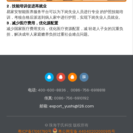
2 . 技能培训促进再就业
易家安智能医养服务平台可以为下岗失业人员进行专业 的护照技能培
训，考核合格后派送到病人家中进行护照，实现下岗失业人员就业。
3 . 减少医疗费用，优化源配置
减少国家医疗费用支出，优化医疗资源配置，减 轻老人子女的沉重负
担，解决成年人家庭赡养负担过重社会难点问题。
电话:
400-600-8836 、0086-756-6918818
传真:
0086-756-6910192
邮箱:
export_yushi@126.com
© 珠海于氏科技 版权所有
粤ICP备17061790号
粤公网安备 44040202000915号