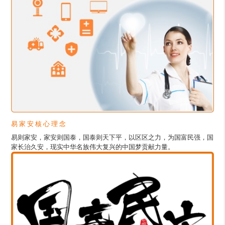
易 家 安 核 心 理 念
易则家安，家安则国泰，国泰则天下平，以区区之力，为国富民强，国
家长治久安，现实中华名族伟大复兴的中国梦贡献力量。